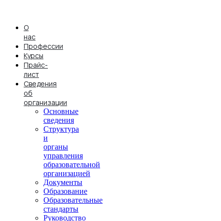
Перейти
к
содержимому
О
нас
Профессии
Курсы
Прайс-
лист
Сведения
об
организации
Основные
сведения
Структура
и
органы
управления
образовательной
организацией
Документы
Образование
Образовательные
стандарты
Руководство