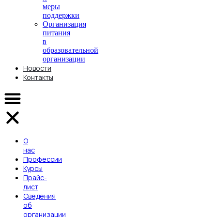
меры
поддержки
Организация
питания
в
образовательной
организации
Новости
Контакты
О
нас
Профессии
Курсы
Прайс-
лист
Сведения
об
организации